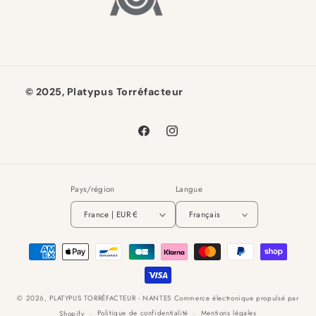
© 2025, Platypus Torréfacteur
Facebook
Instagram
Pays/région
Langue
France | EUR €
Français
Moyens
de
paiement
© 2026,
PLATYPUS TORRÉFACTEUR - NANTES
Commerce électronique propulsé par
Politique de confidentialité
Mentions légales
Shopify