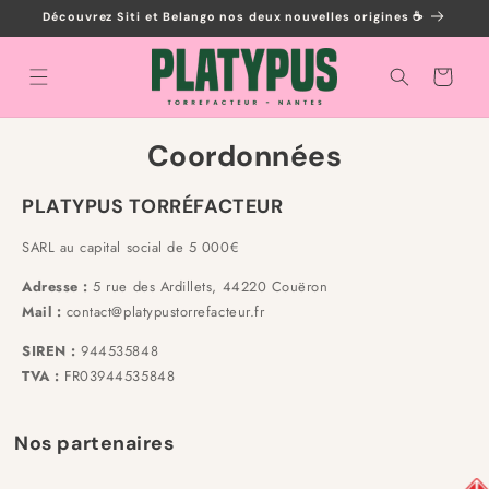
et
Découvrez Siti et Belango nos deux nouvelles origines ☕️
passer
au
contenu
Panier
Coordonnées
PLATYPUS TORRÉFACTEUR
SARL au capital social de 5 000€
Adresse :
5 rue des Ardillets, 44220 Couëron
Mail :
contact@platypustorrefacteur.fr
SIREN :
944535848
TVA :
FR03944535848
Nos partenaires